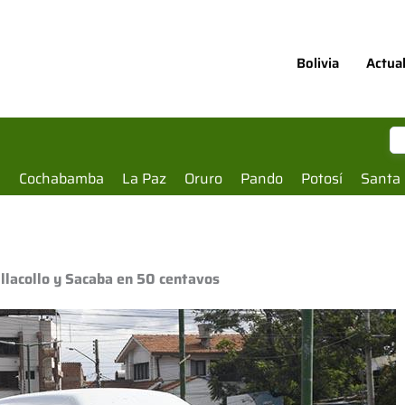
Bolivia
Actua
a
Cochabamba
La Paz
Oruro
Pando
Potosí
Santa 
llacollo y Sacaba en 50 centavos