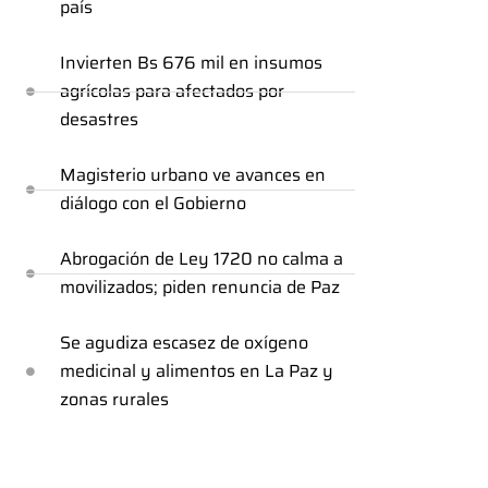
país
Invierten Bs 676 mil en insumos
agrícolas para afectados por
desastres
Magisterio urbano ve avances en
diálogo con el Gobierno
Abrogación de Ley 1720 no calma a
movilizados; piden renuncia de Paz
Se agudiza escasez de oxígeno
medicinal y alimentos en La Paz y
zonas rurales