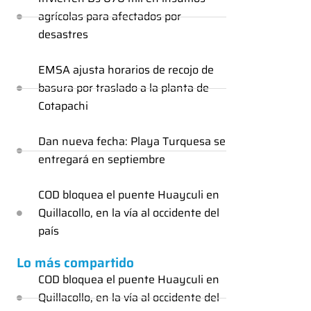
agrícolas para afectados por
desastres
EMSA ajusta horarios de recojo de
basura por traslado a la planta de
Cotapachi
Dan nueva fecha: Playa Turquesa se
entregará en septiembre
COD bloquea el puente Huayculi en
Quillacollo, en la vía al occidente del
país
Lo más compartido
COD bloquea el puente Huayculi en
Quillacollo, en la vía al occidente del