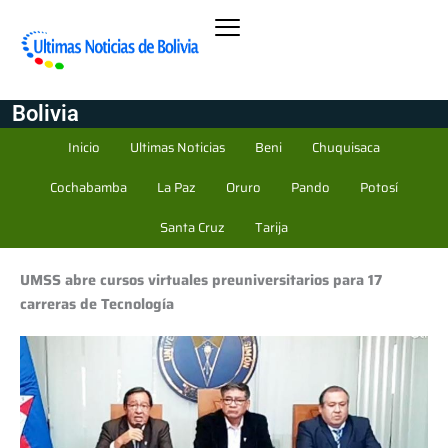
Bolivia
Inicio
Ultimas Noticias
Beni
Chuquisaca
Cochabamba
La Paz
Oruro
Pando
Potosí
Santa Cruz
Tarija
UMSS abre cursos virtuales preuniversitarios para 17
carreras de Tecnología