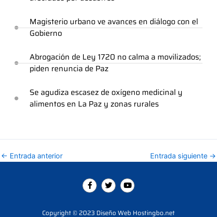
Magisterio urbano ve avances en diálogo con el
Gobierno
Abrogación de Ley 1720 no calma a movilizados;
piden renuncia de Paz
Se agudiza escasez de oxígeno medicinal y
alimentos en La Paz y zonas rurales
←
Entrada anterior
Entrada siguiente
→
F
T
Y
a
w
o
c
i
u
e
t
t
b
t
u
Copyright © 2023 Diseño Web Hostingbo.net