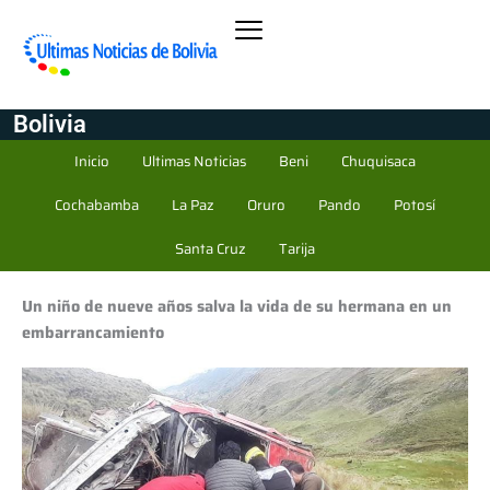
Bolivia
Inicio
Ultimas Noticias
Beni
Chuquisaca
Cochabamba
La Paz
Oruro
Pando
Potosí
Santa Cruz
Tarija
Un niño de nueve años salva la vida de su hermana en un
embarrancamiento