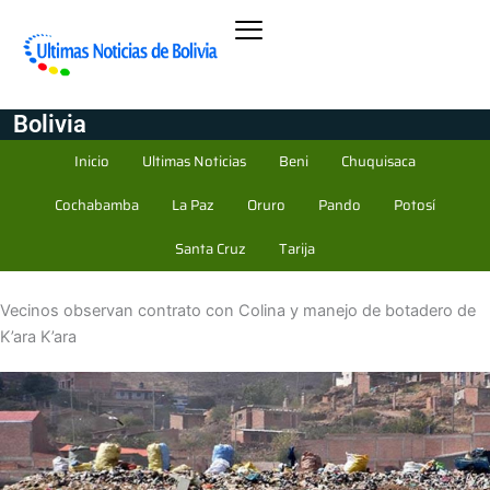
Bolivia
Inicio
Ultimas Noticias
Beni
Chuquisaca
Cochabamba
La Paz
Oruro
Pando
Potosí
Santa Cruz
Tarija
Vecinos observan contrato con Colina y manejo de botadero de
K’ara K’ara