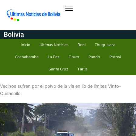
Bolivia
Inicio
Ultimas Noticias
Beni
Chuquisaca
Cochabamba
La Paz
Oruro
Pando
Potosí
Santa Cruz
Tarija
Vecinos sufren por el polvo de la vía en lío de límites Vinto-
Quillacollo