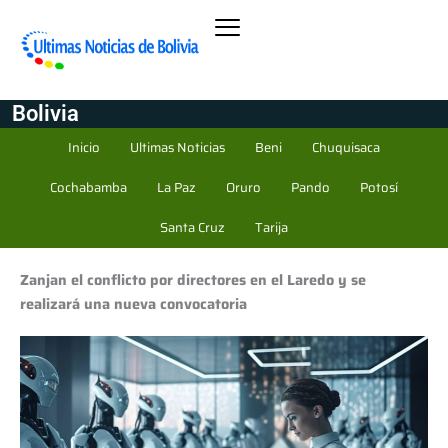
Bolivia
Inicio
Ultimas Noticias
Beni
Chuquisaca
Cochabamba
La Paz
Oruro
Pando
Potosí
Santa Cruz
Tarija
Zanjan el conflicto por directores en el Laredo y se
realizará una nueva convocatoria