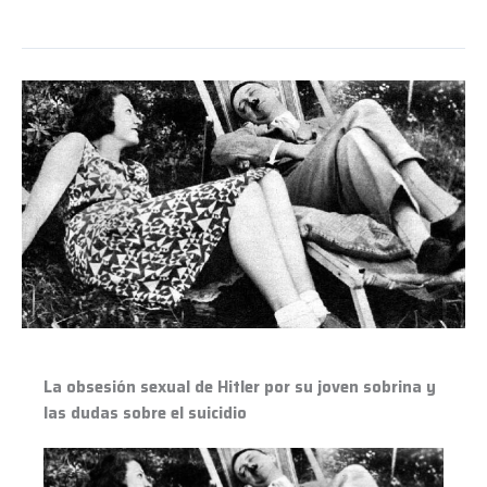
La
obsesión
sexual
de
Hitler
por
su
joven
sobrina
y
las
dudas
La obsesión sexual de Hitler por su joven sobrina y
sobre
las dudas sobre el suicidio
el
suicidio