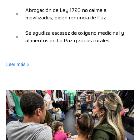
Abrogación de Ley 1720 no calma a
movilizados; piden renuncia de Paz
Se agudiza escasez de oxígeno medicinal y
alimentos en La Paz y zonas rurales
Leer más »
El
trabajo
silencioso
de
voluntarios
rusos
que