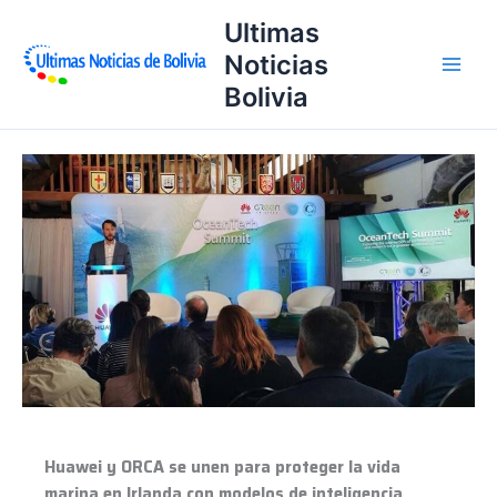
Ir
Ultimas
al
Noticias
contenido
Bolivia
Huawei
y
ORCA
se
unen
para
proteger
la
vida
marina
en
Irlanda
Huawei y ORCA se unen para proteger la vida
con
marina en Irlanda con modelos de inteligencia