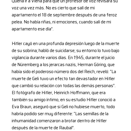
Quería ir a Viena para que un profesor de voz revisara su
voz una vez más. No es cierto que salí de mi
apartamento el 18 de septiembre después de una feroz
pelea. No había riñas, ni emociones, cuando salí de mi
apartamento ese día”.
Hitler cayó en una profunda depresión luego de la muerte
de su sobrina; habló de suicidarse; su entorno lo tuvo bajo
vigilancia durante varios días. En 1945, durante el juicio
de Núremberg a los jerarcas nazis, Herman Göring, que
había sido el poderoso número dos del Reich, reveló: “La
muerte de Geli tuvo un efecto tan devastador en Hitler
que cambió su relación con todas las demás personas”.
El fotógrafo de Hitler, Heinrich Hoffmann, que era
también su amigo íntimo, en su estudio Hitler conoció a
Eva Braun, aseguró que si Geli no hubiese muerto, todo
habría podido ser muy diferente: “Las semillas de la
inhumanidad comenzaron a brotar dentro de Hitler
después de la muerte de Raubal”.