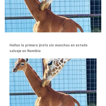
sin
manchas
en
estado
salvaje
en
Namibia
Hallan la primera jirafa sin manchas en estado
salvaje en Namibia