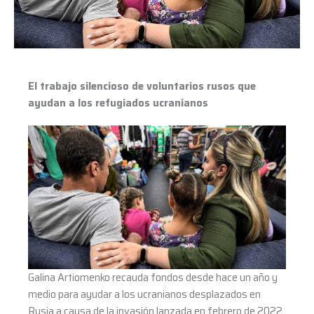
ayudan
a
los
refugiados
ucranianos
El trabajo silencioso de voluntarios rusos que
ayudan a los refugiados ucranianos
Galina Artiomenko recauda fondos desde hace un año y
medio para ayudar a los ucranianos desplazados en
Rusia a causa de la invasión lanzada en febrero de 2022.