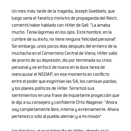
Un mes más tarde de la tragedia, Joseph Goebbels, que
luego sería el fanático ministro de propaganda del Reich,
comentó haber hablado con Hitler de Geli: “La amaba
mucho. Tenía lágrimas en los ojos. Este hombre, en la
cumbre de su éxito, no tiene ninguna felicidad personal”.
Sin embargo, unos pocos días después del entierro de la
muchacha en el Cementerio Central de Viena, Hitler salió
de pronto de su depresión, dio por terminada su crisis
personal y se enfocó de nuevo en la dura tarea de
reencauzar el NSDAP, en ese momento en conflicto
entre el poder que esgrimían las SA, los camisas pardas,
y los planes políticos de Hitler. Sintetizó sus
sentimientos en una frase de inquietante proyección que
le dijo a su consejero y confidente Otto Wagener: “Ahora
soy completamente libre, interna y externamente. Ahora
pertenezco sólo al pueblo alemán y a mi misión”.
Ian Kershaw, el gran biógrafo de Hitler, ahonda en la