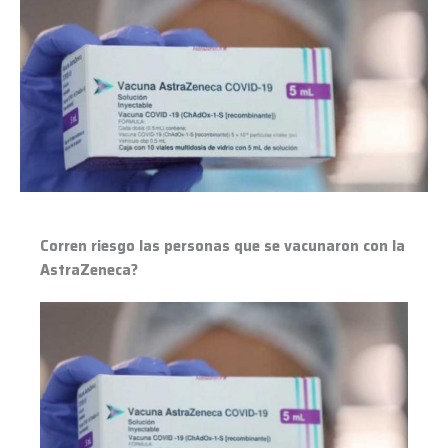
las
personas
que
se
vacunaron
con
la
AstraZeneca?
Corren riesgo las personas que se vacunaron con la
AstraZeneca?