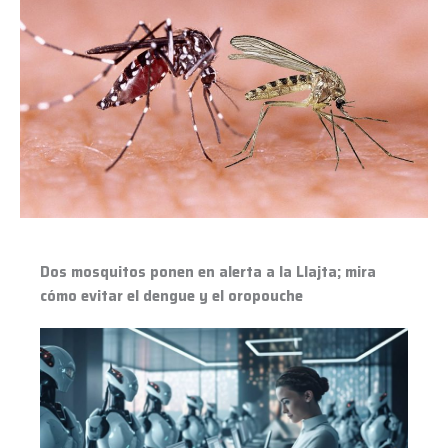
mosquitos
ponen
en
alerta
a
la
Llajta;
mira
cómo
evitar
el
Dos mosquitos ponen en alerta a la Llajta; mira
dengue
cómo evitar el dengue y el oropouche
y
el
oropouche