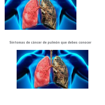
cáncer
de
pulmón
que
debes
conocer
Síntomas de cáncer de pulmón que debes conocer