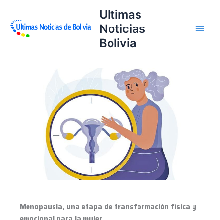
Ir
Ultimas
al
Noticias
contenido
Bolivia
Menopausia,
una
etapa
de
transformación
física
y
emocional
para
la
mujer
Menopausia, una etapa de transformación física y
emocional para la mujer