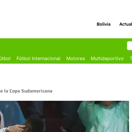
Bolivia
Actua
útbol
Fútbol Internacional
Motores
Multideportivo
T
 de la Copa Sudamericana