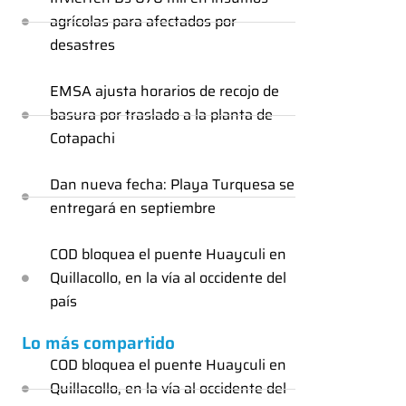
agrícolas para afectados por
desastres
EMSA ajusta horarios de recojo de
basura por traslado a la planta de
Cotapachi
Dan nueva fecha: Playa Turquesa se
entregará en septiembre
COD bloquea el puente Huayculi en
Quillacollo, en la vía al occidente del
país
Lo más compartido
COD bloquea el puente Huayculi en
Quillacollo, en la vía al occidente del