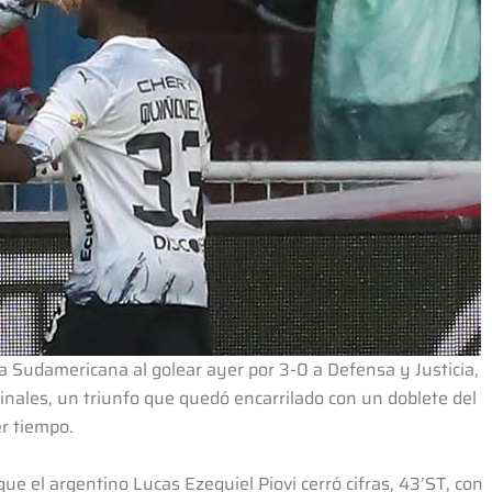
pa Sudamericana al golear ayer por 3-0 a Defensa y Justicia,
finales, un triunfo que quedó encarrilado con un doblete del
r tiempo.
ue el argentino Lucas Ezequiel Piovi cerró cifras, 43’ST, con