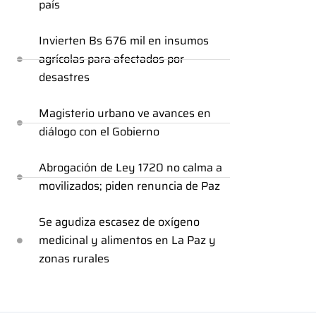
país
Invierten Bs 676 mil en insumos
agrícolas para afectados por
desastres
Magisterio urbano ve avances en
diálogo con el Gobierno
Abrogación de Ley 1720 no calma a
movilizados; piden renuncia de Paz
Se agudiza escasez de oxígeno
medicinal y alimentos en La Paz y
zonas rurales