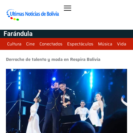
Farándula
Cultura
Cine
Conectados
Espectáculos
Música
Vida
Derroche de talento y moda en Respira Bolivia