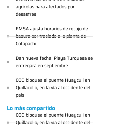
agrícolas para afectados por
desastres
EMSA ajusta horarios de recojo de
basura por traslado a la planta de
Cotapachi
Dan nueva fecha: Playa Turquesa se
entregará en septiembre
COD bloquea el puente Huayculi en
Quillacollo, en la vía al occidente del
país
Lo más compartido
COD bloquea el puente Huayculi en
Quillacollo, en la vía al occidente del