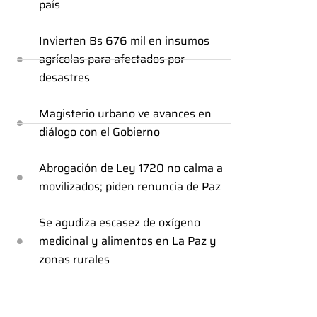
país
Invierten Bs 676 mil en insumos
agrícolas para afectados por
desastres
Magisterio urbano ve avances en
diálogo con el Gobierno
Abrogación de Ley 1720 no calma a
movilizados; piden renuncia de Paz
Se agudiza escasez de oxígeno
medicinal y alimentos en La Paz y
zonas rurales