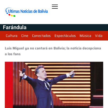
Farándula
Cultura
Cine
Conectados
Espectáculos
Música
Vida
Luis Miguel ya no cantará en Bolivia; la noticia decepciona
a los fans