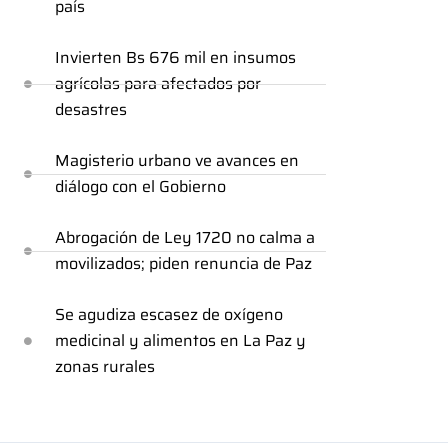
país
Invierten Bs 676 mil en insumos
agrícolas para afectados por
desastres
Magisterio urbano ve avances en
diálogo con el Gobierno
Abrogación de Ley 1720 no calma a
movilizados; piden renuncia de Paz
Se agudiza escasez de oxígeno
medicinal y alimentos en La Paz y
zonas rurales