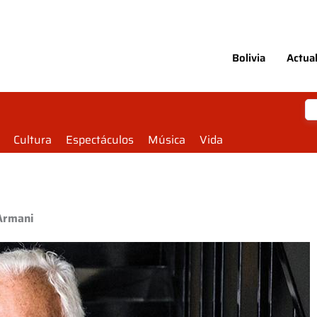
Bolivia
Actua
Cultura
Espectáculos
Música
Vida
 Armani