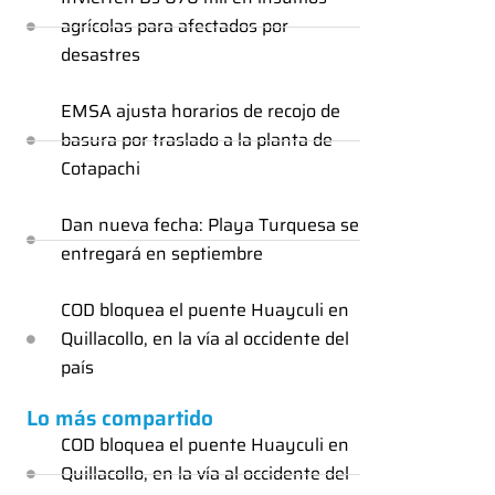
agrícolas para afectados por
desastres
EMSA ajusta horarios de recojo de
basura por traslado a la planta de
Cotapachi
Dan nueva fecha: Playa Turquesa se
entregará en septiembre
COD bloquea el puente Huayculi en
Quillacollo, en la vía al occidente del
país
Lo más compartido
COD bloquea el puente Huayculi en
Quillacollo, en la vía al occidente del