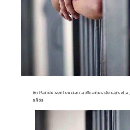
que
violó
y
embarazó
a
una
adolescente
de
13
años
En Pando sentencian a 25 años de cárcel a
años