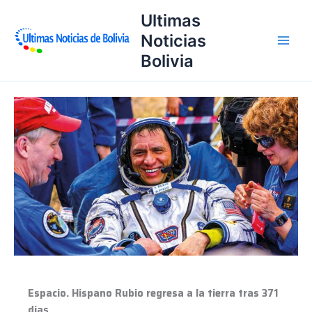
Ir
Ultimas
al
Noticias
contenido
Bolivia
Espacio.
Hispano
Rubio
regresa
a
la
tierra
tras
371
días
Espacio. Hispano Rubio regresa a la tierra tras 371
días