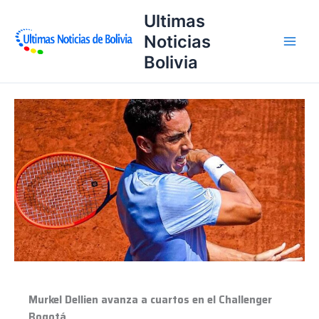
Ir
Ultimas
al
Noticias
contenido
Bolivia
Murkel
Dellien
avanza
a
cuartos
en
el
Challenger
Bogotá
Murkel Dellien avanza a cuartos en el Challenger
Bogotá