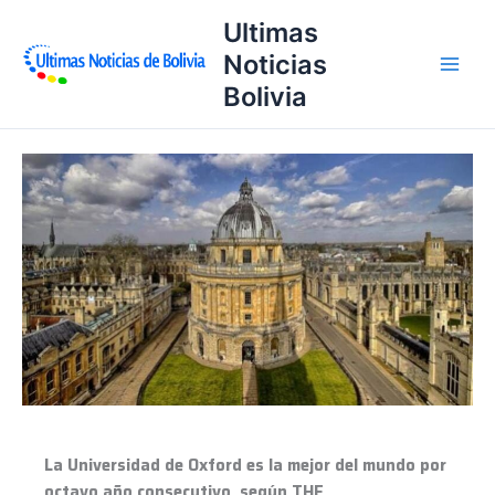
Ir
Ultimas
al
Noticias
contenido
Bolivia
La
Universidad
de
Oxford
es
la
mejor
del
mundo
por
octavo
año
La Universidad de Oxford es la mejor del mundo por
consecutivo,
octavo año consecutivo, según THE