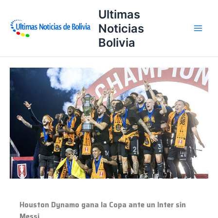
Ir
Ultimas
al
Noticias
contenido
Bolivia
Houston
Dynamo
gana
la
Copa
ante
un
Inter
sin
Messi
Houston Dynamo gana la Copa ante un Inter sin
Messi