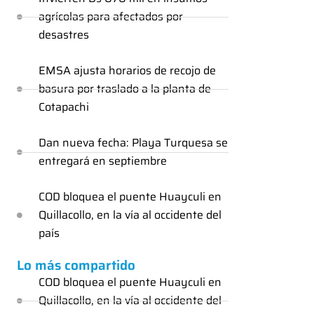
agrícolas para afectados por
desastres
EMSA ajusta horarios de recojo de
basura por traslado a la planta de
Cotapachi
Dan nueva fecha: Playa Turquesa se
entregará en septiembre
COD bloquea el puente Huayculi en
Quillacollo, en la vía al occidente del
país
Lo más compartido
COD bloquea el puente Huayculi en
Quillacollo, en la vía al occidente del