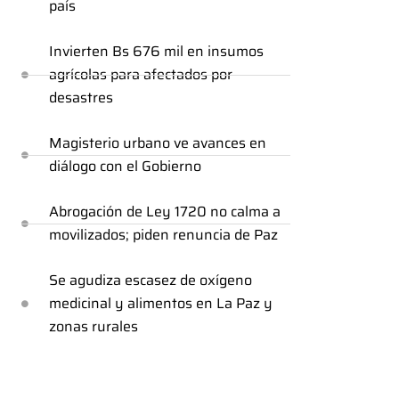
país
Invierten Bs 676 mil en insumos
agrícolas para afectados por
desastres
Magisterio urbano ve avances en
diálogo con el Gobierno
Abrogación de Ley 1720 no calma a
movilizados; piden renuncia de Paz
Se agudiza escasez de oxígeno
medicinal y alimentos en La Paz y
zonas rurales