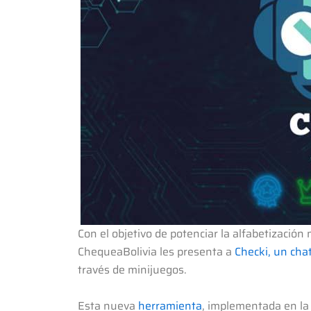
Con el objetivo de potenciar la alfabetización
ChequeaBolivia les presenta a
Checki, un cha
través de minijuegos.
Esta nueva
herramienta
, implementada en la 