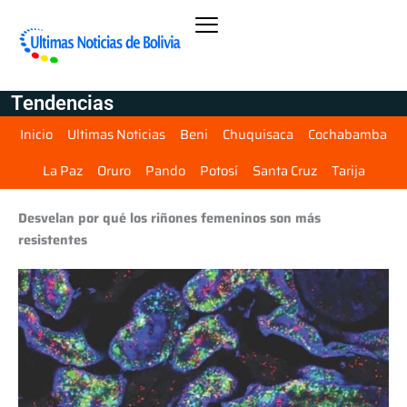
Tendencias
Inicio
Ultimas Noticias
Beni
Chuquisaca
Cochabamba
La Paz
Oruro
Pando
Potosí
Santa Cruz
Tarija
Desvelan por qué los riñones femeninos son más
resistentes