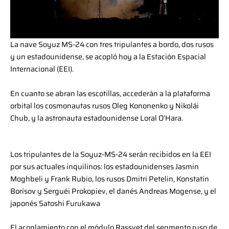
La nave Soyuz MS-24 con tres tripulantes a bordo, dos rusos
y un estadounidense, se acopló hoy a la Estación Espacial
Internacional (EEI).
En cuanto se abran las escotillas, accederán a la plataforma
orbital los cosmonautas rusos Oleg Kononenko y Nikolái
Chub, y la astronauta estadounidense Loral O’Hara.
Los tripulantes de la Soyuz-MS-24 serán recibidos en la EEI
por sus actuales inquilinos: los estadounidenses Jasmin
Moghbeli y Frank Rubio, los rusos Dmitri Petelin, Konstatín
Borísov y Serguéi Prokopiev, el danés Andreas Mogense, y el
japonés Satoshi Furukawa
El acoplamiento con el módulo Rassvet del segmento ruso de