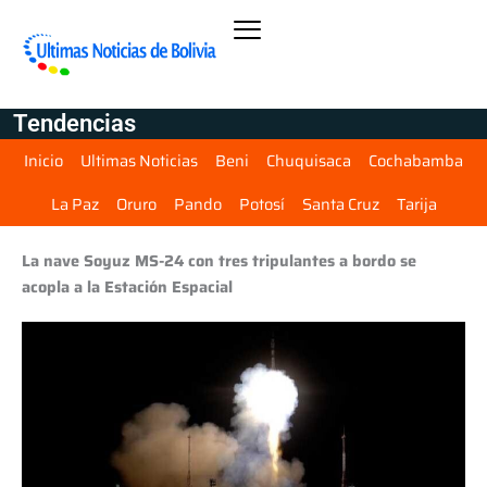
Tendencias
Inicio
Ultimas Noticias
Beni
Chuquisaca
Cochabamba
La Paz
Oruro
Pando
Potosí
Santa Cruz
Tarija
La nave Soyuz MS-24 con tres tripulantes a bordo se
acopla a la Estación Espacial