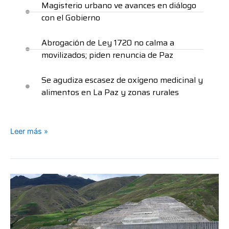
Magisterio urbano ve avances en diálogo
con el Gobierno
Abrogación de Ley 1720 no calma a
movilizados; piden renuncia de Paz
Se agudiza escasez de oxígeno medicinal y
alimentos en La Paz y zonas rurales
Leer más »
Caudal
de
distribución
de
Misicuni