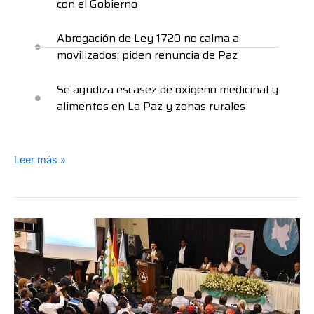
con el Gobierno
Abrogación de Ley 1720 no calma a
movilizados; piden renuncia de Paz
Se agudiza escasez de oxígeno medicinal y
alimentos en La Paz y zonas rurales
Leer más »
Suben
a
26
los
municipios
en