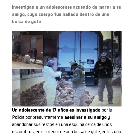
hallado
Investigan a un adolescente acusado de matar a su
dentro
amigo, cuyo cuerpo fue hallado dentro de una
de
bolsa de yute
una
bolsa
de
yute
Un adolescente de 17 años es investigado
por la
Policía por presuntamente
asesinar a su amigo
y
abandonar sus restos en una esquina cerca de unos
escombros, en el interior de una bolsa de yute, en la zona