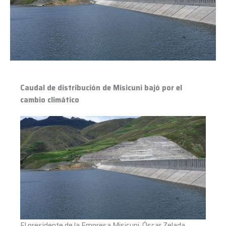
bajó
por
el
cambio
climático
Caudal de distribución de Misicuni bajó por el
cambio climático
El presidente de la Empresa Misicuni, Óscar Zelada,