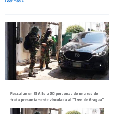
Leer más »
Rescatan
en
El
Alto
a
20
personas
de
una
red
de
trata
Rescatan en El Alto a 20 personas de una red de
presuntamente
trata presuntamente vinculada al “Tren de Aragua”
vinculada
al