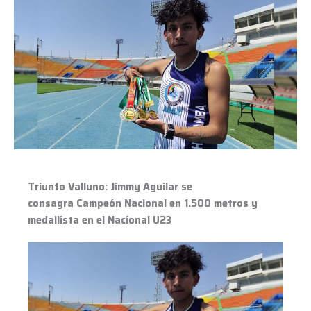
Valluno:
Jimmy
Aguilar
se
consagra Campeón
Nacional
en
1.500
metros
y
medallista
Triunfo Valluno: Jimmy Aguilar se
en
consagra Campeón Nacional en 1.500 metros y
el
medallista en el Nacional U23
Nacional
U23