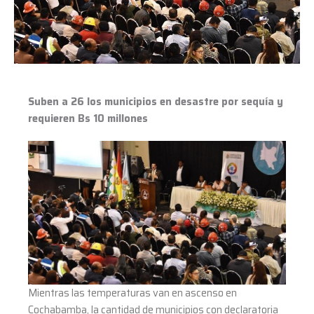
desastre
por
sequía
y
requieren
Bs
Suben a 26 los municipios en desastre por sequía y
10
requieren Bs 10 millones
millones
Mientras las temperaturas van en ascenso en
Cochabamba, la cantidad de municipios con declaratoria