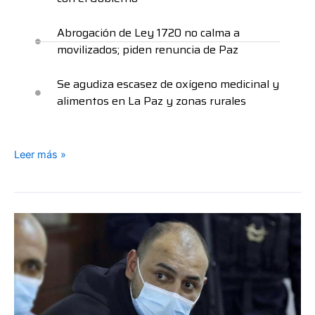
Abrogación de Ley 1720 no calma a
movilizados; piden renuncia de Paz
Se agudiza escasez de oxígeno medicinal y
alimentos en La Paz y zonas rurales
Leer más »
Juez
amplía
detención
preventiva
de
Misael