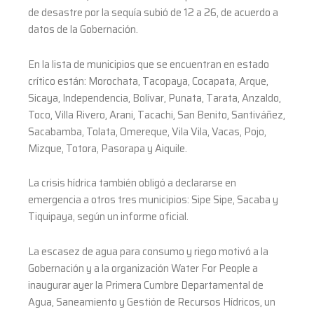
de desastre por la sequía subió de 12 a 26, de acuerdo a
datos de la Gobernación.
En la lista de municipios que se encuentran en estado
crítico están: Morochata, Tacopaya, Cocapata, Arque,
Sicaya, Independencia, Bolívar, Punata, Tarata, Anzaldo,
Toco, Villa Rivero, Arani, Tacachi, San Benito, Santiváñez,
Sacabamba, Tolata, Omereque, Vila Vila, Vacas, Pojo,
Mizque, Totora, Pasorapa y Aiquile.
La crisis hídrica también obligó a declararse en
emergencia a otros tres municipios: Sipe Sipe, Sacaba y
Tiquipaya, según un informe oficial.
La escasez de agua para consumo y riego motivó a la
Gobernación y a la organización Water For People a
inaugurar ayer la Primera Cumbre Departamental de
Agua, Saneamiento y Gestión de Recursos Hídricos, un