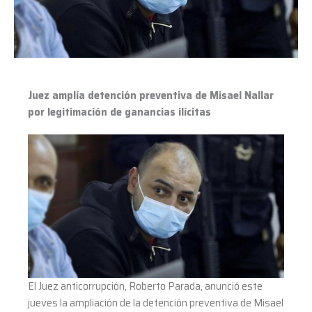
Nallar
por
legitimación
de
ganancias
ilícitas
Juez amplía detención preventiva de Misael Nallar
por legitimación de ganancias ilícitas
El Juez anticorrupción, Roberto Parada, anunció este
jueves la ampliación de la detención preventiva de Misael