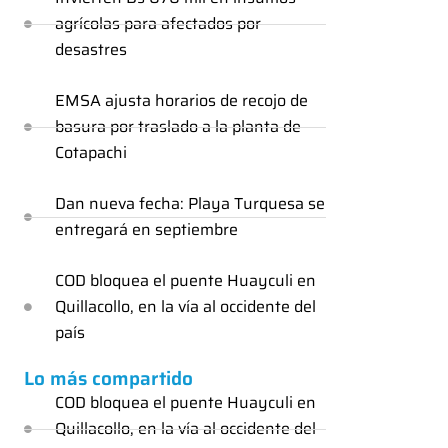
agrícolas para afectados por
desastres
EMSA ajusta horarios de recojo de
basura por traslado a la planta de
Cotapachi
Dan nueva fecha: Playa Turquesa se
entregará en septiembre
COD bloquea el puente Huayculi en
Quillacollo, en la vía al occidente del
país
Lo más compartido
COD bloquea el puente Huayculi en
Quillacollo, en la vía al occidente del