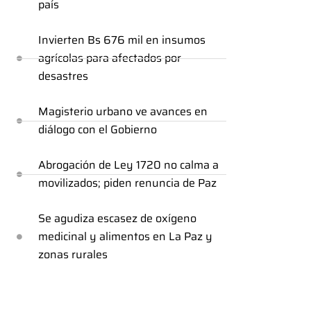
país
Invierten Bs 676 mil en insumos
agrícolas para afectados por
desastres
Magisterio urbano ve avances en
diálogo con el Gobierno
Abrogación de Ley 1720 no calma a
movilizados; piden renuncia de Paz
Se agudiza escasez de oxígeno
medicinal y alimentos en La Paz y
zonas rurales