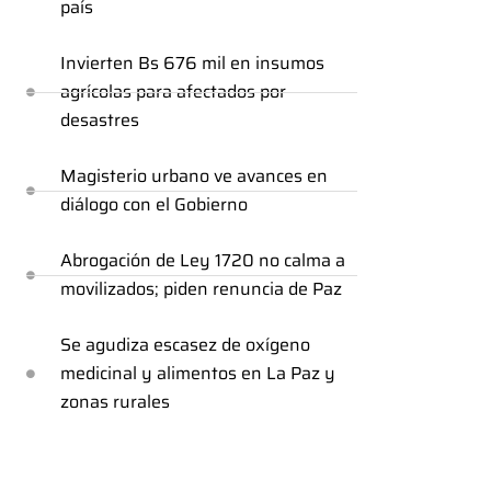
país
Invierten Bs 676 mil en insumos
agrícolas para afectados por
desastres
Magisterio urbano ve avances en
diálogo con el Gobierno
Abrogación de Ley 1720 no calma a
movilizados; piden renuncia de Paz
Se agudiza escasez de oxígeno
medicinal y alimentos en La Paz y
zonas rurales