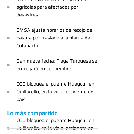
agrícolas para afectados por
desastres
EMSA ajusta horarios de recojo de
basura por traslado a la planta de
Cotapachi
Dan nueva fecha: Playa Turquesa se
entregará en septiembre
COD bloquea el puente Huayculi en
Quillacollo, en la vía al occidente del
país
Lo más compartido
COD bloquea el puente Huayculi en
Quillacollo, en la vía al occidente del