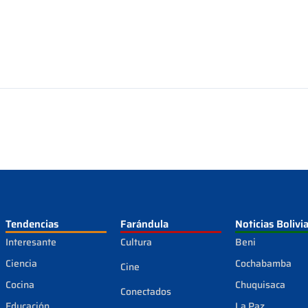
Tendencias
Farándula
Noticias Bolivi
Interesante
Cultura
Beni
Ciencia
Cochabamba
Cine
Cocina
Chuquisaca
Conectados
Educación
La Paz