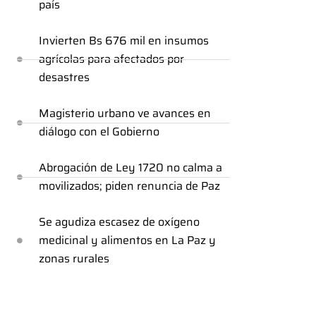
país
Invierten Bs 676 mil en insumos
agrícolas para afectados por
desastres
Magisterio urbano ve avances en
diálogo con el Gobierno
Abrogación de Ley 1720 no calma a
movilizados; piden renuncia de Paz
Se agudiza escasez de oxígeno
medicinal y alimentos en La Paz y
zonas rurales