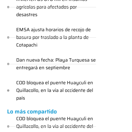
agrícolas para afectados por
desastres
EMSA ajusta horarios de recojo de
basura por traslado a la planta de
Cotapachi
Dan nueva fecha: Playa Turquesa se
entregará en septiembre
COD bloquea el puente Huayculi en
Quillacollo, en la vía al occidente del
país
Lo más compartido
COD bloquea el puente Huayculi en
Quillacollo, en la vía al occidente del