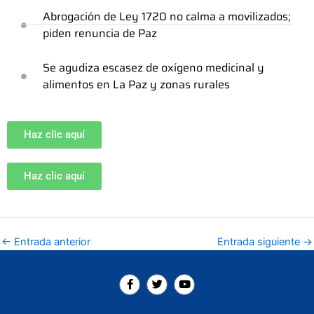
Abrogación de Ley 1720 no calma a movilizados;
piden renuncia de Paz
Se agudiza escasez de oxígeno medicinal y
alimentos en La Paz y zonas rurales
Haz clic aquí
Haz clic aquí
←
Entrada anterior
Entrada siguiente
→
F
T
Y
a
w
o
c
i
u
e
t
t