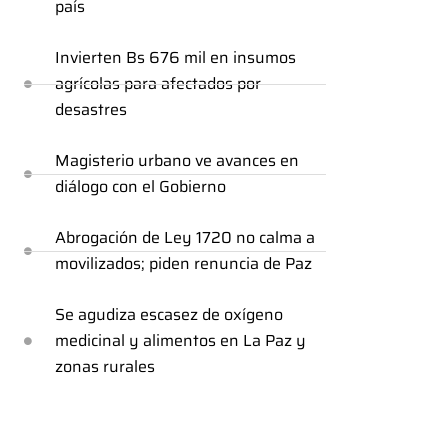
país
Invierten Bs 676 mil en insumos
agrícolas para afectados por
desastres
Magisterio urbano ve avances en
diálogo con el Gobierno
Abrogación de Ley 1720 no calma a
movilizados; piden renuncia de Paz
Se agudiza escasez de oxígeno
medicinal y alimentos en La Paz y
zonas rurales