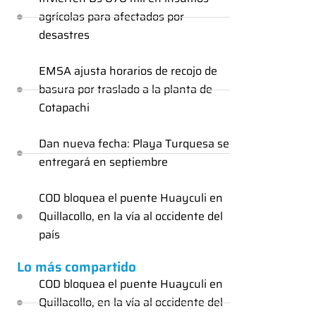
agrícolas para afectados por
desastres
EMSA ajusta horarios de recojo de
basura por traslado a la planta de
Cotapachi
Dan nueva fecha: Playa Turquesa se
entregará en septiembre
COD bloquea el puente Huayculi en
Quillacollo, en la vía al occidente del
país
Lo más compartido
COD bloquea el puente Huayculi en
Quillacollo, en la vía al occidente del