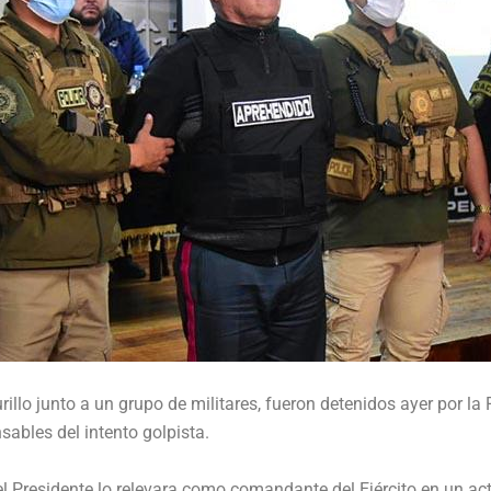
llo junto a un grupo de militares, fueron detenidos ayer por la 
bles del intento golpista.
l Presidente lo relevara como comandante del Ejército en un act