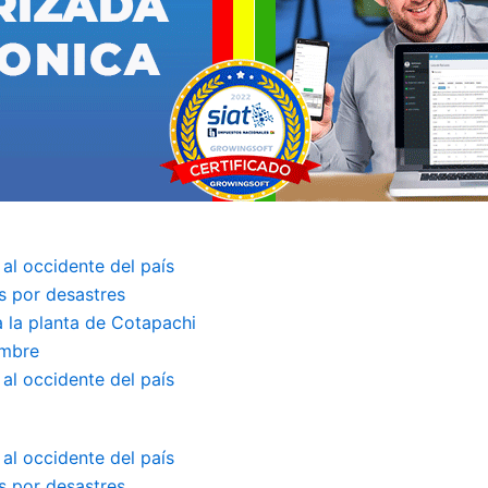
 al occidente del país
s por desastres
a la planta de Cotapachi
embre
 al occidente del país
 al occidente del país
s por desastres