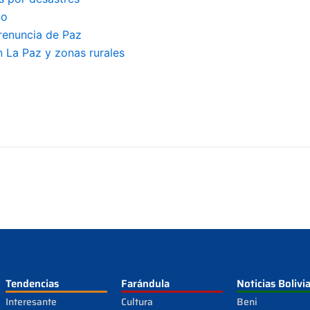
no
renuncia de Paz
 La Paz y zonas rurales
Tendencias
Farándula
Noticias Bolivi
Interesante
Cultura
Beni