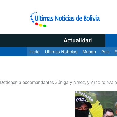
Actualidad
Inicio
Ultimas Noticias
Mundo
País
Detienen a excomandantes Zúñiga y Arnez, y Arce releva 