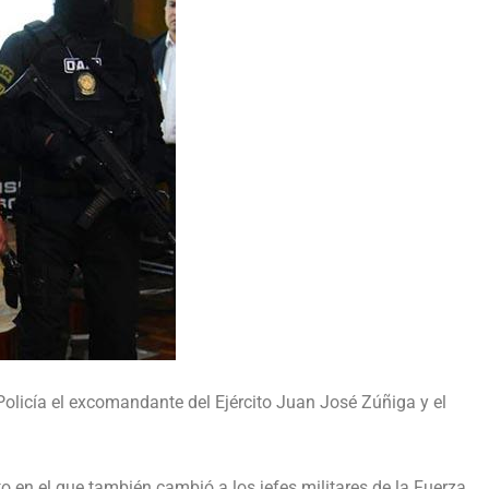
Policía el excomandante del Ejército Juan José Zúñiga y el
o en el que también cambió a los jefes militares de la Fuerza