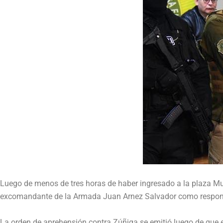
Luego de menos de tres horas de haber ingresado a la plaza Muri
excomandante de la Armada Juan Arnez Salvador como responsa
La orden de aprehensión contra Zúñiga se emitió luego de que e