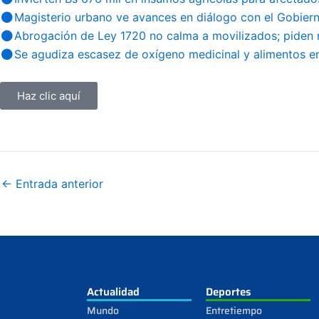
Magisterio urbano ve avances en diálogo con el Gobier
Abrogación de Ley 1720 no calma a movilizados; piden 
Se agudiza escasez de oxígeno medicinal y alimentos en
Haz clic aquí
←
Entrada anterior
Actualidad
Deportes
Mundo
Entretiempo