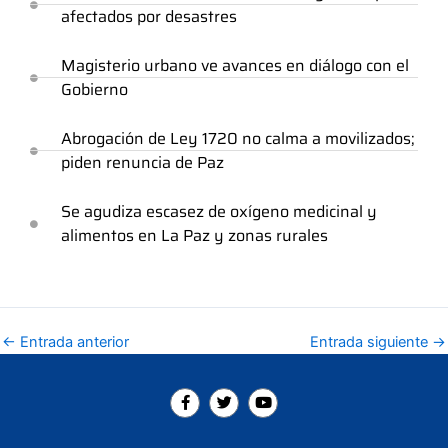
afectados por desastres
Magisterio urbano ve avances en diálogo con el
Gobierno
Abrogación de Ley 1720 no calma a movilizados;
piden renuncia de Paz
Se agudiza escasez de oxígeno medicinal y
alimentos en La Paz y zonas rurales
←
Entrada anterior
Entrada siguiente
→
F
T
Y
a
w
o
c
i
u
e
t
t