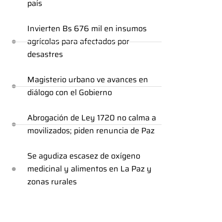
país
Invierten Bs 676 mil en insumos
agrícolas para afectados por
desastres
Magisterio urbano ve avances en
diálogo con el Gobierno
Abrogación de Ley 1720 no calma a
movilizados; piden renuncia de Paz
Se agudiza escasez de oxígeno
medicinal y alimentos en La Paz y
zonas rurales