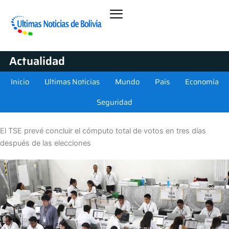
Actualidad
Inicio
Ultimas Noticias
Mundo
País
Economía
Seguridad
El TSE prevé concluir el cómputo total de votos en tres días
después de las elecciones