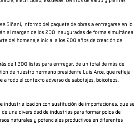
otable, electricidad, escuelas, centros de salud y plantas
José Siñani, informó del paquete de obras a entregarse en lo
stán al margen de los 200 inauguradas de forma simultánea
arte del homenaje inicial a los 200 años de creación de
ás de 1.300 listas para entregar, de un total de más de
ión de nuestro hermano presidente Luis Arce, que refleja
e a todo el contexto adverso de sabotajes, boicoteos,
e industrialización con sustitución de importaciones, que se
n de una diversidad de industrias para formar polos de
rsos naturales y potenciales productivos en diferentes