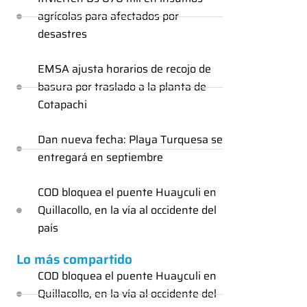
agrícolas para afectados por
desastres
EMSA ajusta horarios de recojo de
basura por traslado a la planta de
Cotapachi
Dan nueva fecha: Playa Turquesa se
entregará en septiembre
COD bloquea el puente Huayculi en
Quillacollo, en la vía al occidente del
país
Lo más compartido
COD bloquea el puente Huayculi en
Quillacollo, en la vía al occidente del