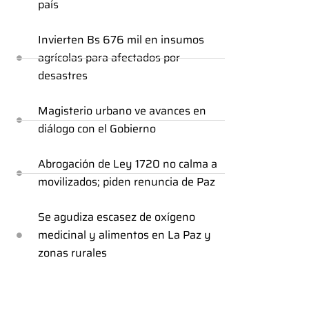
país
Invierten Bs 676 mil en insumos
agrícolas para afectados por
desastres
Magisterio urbano ve avances en
diálogo con el Gobierno
Abrogación de Ley 1720 no calma a
movilizados; piden renuncia de Paz
Se agudiza escasez de oxígeno
medicinal y alimentos en La Paz y
zonas rurales