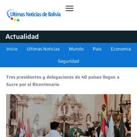
Actualidad
Inicio
Ultimas Noticias
Mundo
País
Economía
Seguridad
Tres presidentes y delegaciones de 40 países llegan a
Sucre por el Bicentenario