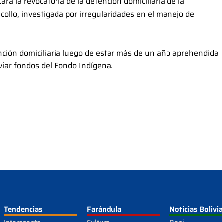
á la revocatoria de la detención domiciliaria de la
ollo, investigada por irregularidades en el manejo de
ención domiciliaria luego de estar más de un año aprehendida
sviar fondos del Fondo Indígena.
Tendencias
Farándula
Noticias Bolivi
Interesante
Cultura
Beni