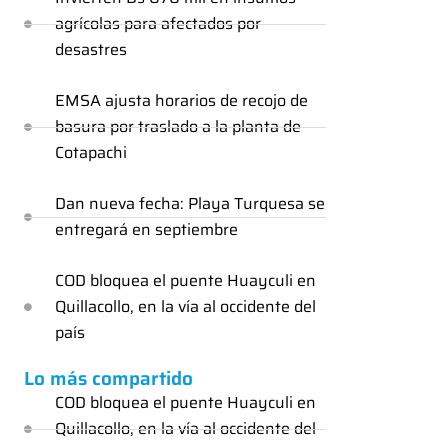
agrícolas para afectados por
desastres
EMSA ajusta horarios de recojo de
basura por traslado a la planta de
Cotapachi
Dan nueva fecha: Playa Turquesa se
entregará en septiembre
COD bloquea el puente Huayculi en
Quillacollo, en la vía al occidente del
país
Lo más compartido
COD bloquea el puente Huayculi en
Quillacollo, en la vía al occidente del