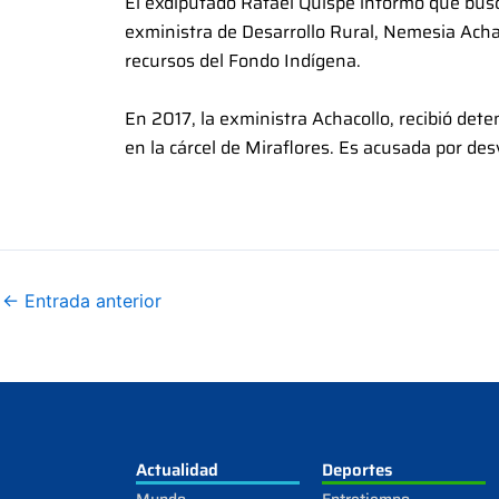
El exdiputado Rafael Quispe informó que buscar
exministra de Desarrollo Rural, Nemesia Achac
recursos del Fondo Indígena.
En 2017, la exministra Achacollo, recibió det
en la cárcel de Miraflores. Es acusada por de
←
Entrada anterior
Actualidad
Deportes
Mundo
Entretiempo