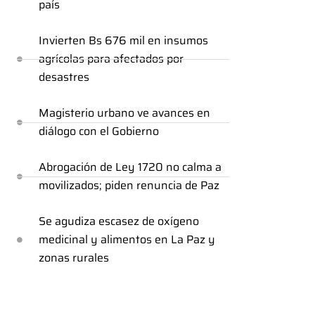
país
Invierten Bs 676 mil en insumos
agrícolas para afectados por
desastres
Magisterio urbano ve avances en
diálogo con el Gobierno
Abrogación de Ley 1720 no calma a
movilizados; piden renuncia de Paz
Se agudiza escasez de oxígeno
medicinal y alimentos en La Paz y
zonas rurales