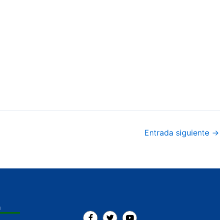
Entrada siguiente
→
a
F
T
Y