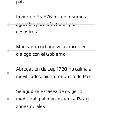
país
Invierten Bs 676 mil en insumos
agrícolas para afectados por
desastres
Magisterio urbano ve avances en
diálogo con el Gobierno
Abrogación de Ley 1720 no calma a
movilizados; piden renuncia de Paz
Se agudiza escasez de oxígeno
medicinal y alimentos en La Paz y
zonas rurales