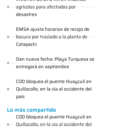
agrícolas para afectados por
desastres
EMSA ajusta horarios de recojo de
basura por traslado a la planta de
Cotapachi
Dan nueva fecha: Playa Turquesa se
entregará en septiembre
COD bloquea el puente Huayculi en
Quillacollo, en la vía al occidente del
país
Lo más compartido
COD bloquea el puente Huayculi en
Quillacollo, en la vía al occidente del