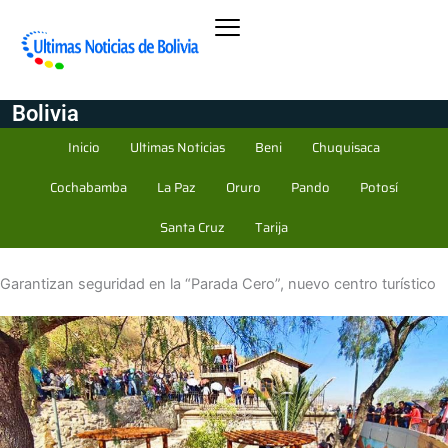
Bolivia
Inicio
Ultimas Noticias
Beni
Chuquisaca
Cochabamba
La Paz
Oruro
Pando
Potosí
Santa Cruz
Tarija
Garantizan seguridad en la “Parada Cero”, nuevo centro turístico