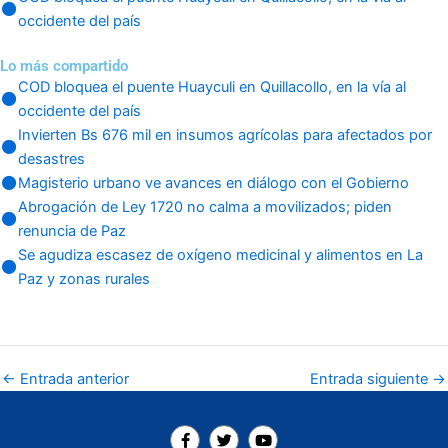
occidente del país
Lo más compartido
COD bloquea el puente Huayculi en Quillacollo, en la vía al
occidente del país
Invierten Bs 676 mil en insumos agrícolas para afectados por
desastres
Magisterio urbano ve avances en diálogo con el Gobierno
Abrogación de Ley 1720 no calma a movilizados; piden
renuncia de Paz
Se agudiza escasez de oxígeno medicinal y alimentos en La
Paz y zonas rurales
←
Entrada anterior
Entrada siguiente
→
F
T
Y
a
w
o