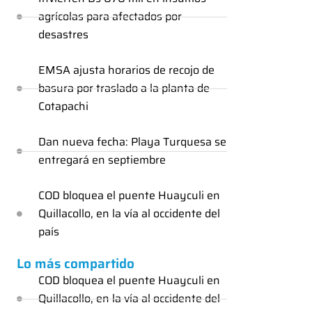
agrícolas para afectados por
desastres
EMSA ajusta horarios de recojo de
basura por traslado a la planta de
Cotapachi
Dan nueva fecha: Playa Turquesa se
entregará en septiembre
COD bloquea el puente Huayculi en
Quillacollo, en la vía al occidente del
país
Lo más compartido
COD bloquea el puente Huayculi en
Quillacollo, en la vía al occidente del