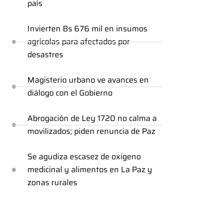
país
Invierten Bs 676 mil en insumos
agrícolas para afectados por
desastres
Magisterio urbano ve avances en
diálogo con el Gobierno
Abrogación de Ley 1720 no calma a
movilizados; piden renuncia de Paz
Se agudiza escasez de oxígeno
medicinal y alimentos en La Paz y
zonas rurales