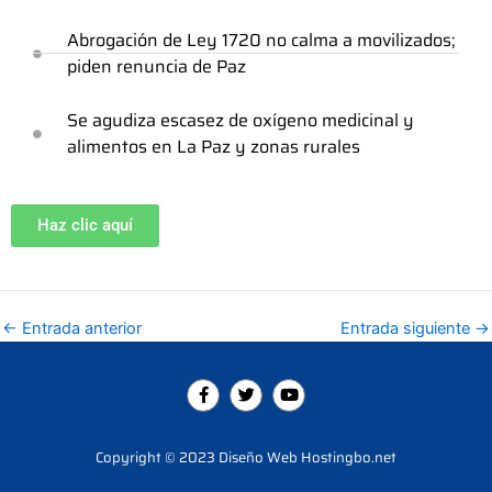
Abrogación de Ley 1720 no calma a movilizados;
piden renuncia de Paz
Se agudiza escasez de oxígeno medicinal y
alimentos en La Paz y zonas rurales
Haz clic aquí
←
Entrada anterior
Entrada siguiente
→
F
T
Y
a
w
o
c
i
u
e
t
t
b
t
u
Copyright © 2023 Diseño Web Hostingbo.net
o
e
b
o
r
e