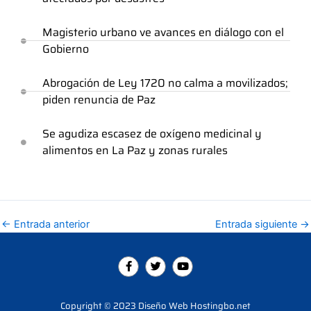
Magisterio urbano ve avances en diálogo con el
Gobierno
Abrogación de Ley 1720 no calma a movilizados;
piden renuncia de Paz
Se agudiza escasez de oxígeno medicinal y
alimentos en La Paz y zonas rurales
←
Entrada anterior
Entrada siguiente
→
F
T
Y
a
w
o
c
i
u
e
t
t
b
t
u
Copyright © 2023 Diseño Web Hostingbo.net