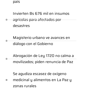
país
Invierten Bs 676 mil en insumos
agrícolas para afectados por
desastres
Magisterio urbano ve avances en
diálogo con el Gobierno
Abrogación de Ley 1720 no calma a
movilizados; piden renuncia de Paz
Se agudiza escasez de oxígeno
medicinal y alimentos en La Paz y
zonas rurales