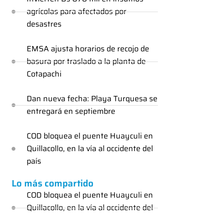
agrícolas para afectados por
desastres
EMSA ajusta horarios de recojo de
basura por traslado a la planta de
Cotapachi
Dan nueva fecha: Playa Turquesa se
entregará en septiembre
COD bloquea el puente Huayculi en
Quillacollo, en la vía al occidente del
país
Lo más compartido
COD bloquea el puente Huayculi en
Quillacollo, en la vía al occidente del