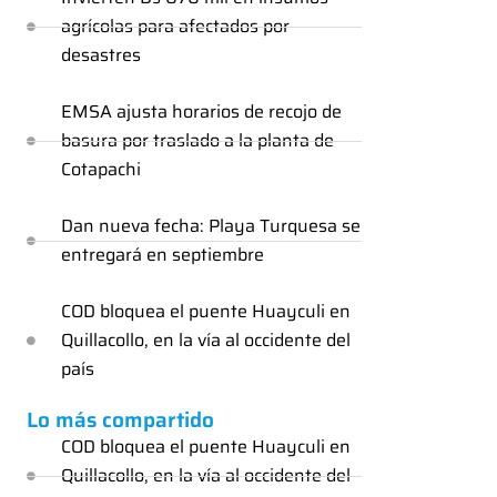
agrícolas para afectados por
desastres
EMSA ajusta horarios de recojo de
basura por traslado a la planta de
Cotapachi
Dan nueva fecha: Playa Turquesa se
entregará en septiembre
COD bloquea el puente Huayculi en
Quillacollo, en la vía al occidente del
país
Lo más compartido
COD bloquea el puente Huayculi en
Quillacollo, en la vía al occidente del