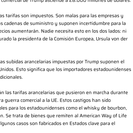
va comercial de Trump asciende a 28.000 millones de dólares.
 tarifas son impuestos. Son malas para las empresas y
as cadenas de suministro y suponen incertidumbre para la
ecios aumentarán. Nadie necesita esto en los dos lados: ni
urado la presidenta de la Comisión Europea, Ursula von der
, las subidas arancelarias impuestas por Trump suponen el
nidos. Esto significa que los importadores estadounidenses
dicionales.
án las tarifas arancelarias que pusieron en marcha durante
guerra comercial a la UE. Estos castigos han sido
ibles para los estadounidenses como el whisky de bourbon,
on. Se trata de bienes que remiten al American Way of Life
algunos casos son fabricados en Estados clave para el