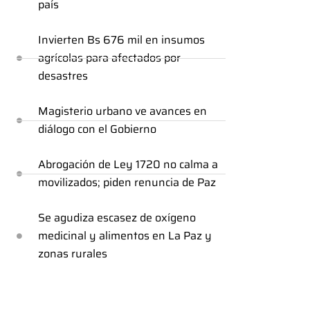
país
Invierten Bs 676 mil en insumos
agrícolas para afectados por
desastres
Magisterio urbano ve avances en
diálogo con el Gobierno
Abrogación de Ley 1720 no calma a
movilizados; piden renuncia de Paz
Se agudiza escasez de oxígeno
medicinal y alimentos en La Paz y
zonas rurales