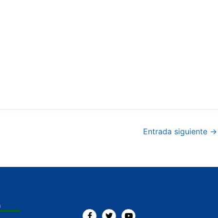
Entrada siguiente
→
a
F
T
Y