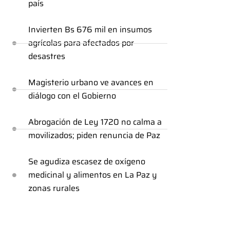
país
Invierten Bs 676 mil en insumos
agrícolas para afectados por
desastres
Magisterio urbano ve avances en
diálogo con el Gobierno
Abrogación de Ley 1720 no calma a
movilizados; piden renuncia de Paz
Se agudiza escasez de oxígeno
medicinal y alimentos en La Paz y
zonas rurales