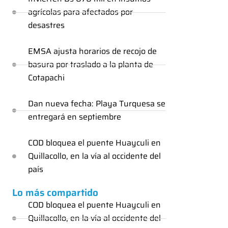
agrícolas para afectados por
desastres
EMSA ajusta horarios de recojo de
basura por traslado a la planta de
Cotapachi
Dan nueva fecha: Playa Turquesa se
entregará en septiembre
COD bloquea el puente Huayculi en
Quillacollo, en la vía al occidente del
país
Lo más compartido
COD bloquea el puente Huayculi en
Quillacollo, en la vía al occidente del