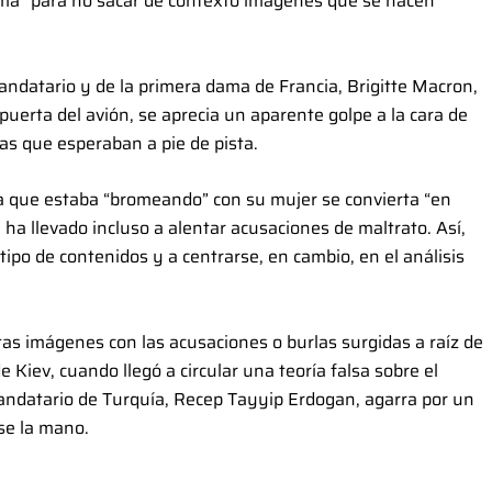
ma” para no sacar de contexto imágenes que se hacen
mandatario y de la primera dama de Francia, Brigitte Macron,
puerta del avión, se aprecia un aparente golpe a la cara de
as que esperaban a pie de pista.
a que estaba “bromeando” con su mujer se convierta “en
 ha llevado incluso a alentar acusaciones de maltrato. Así,
ipo de contenidos y a centrarse, en cambio, en el análisis
tas imágenes con las acusaciones o burlas surgidas a raíz de
Kiev, cuando llegó a circular una teoría falsa sobre el
andatario de Turquía, Recep Tayyip Erdogan, agarra por un
se la mano.