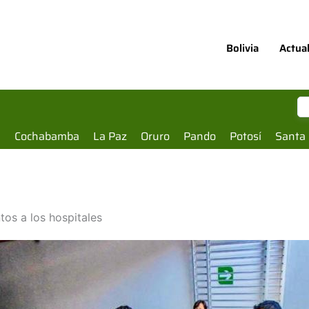
Bolivia
Actua
a
Cochabamba
La Paz
Oruro
Pando
Potosí
Santa 
tos a los hospitales