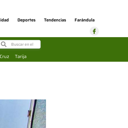
lidad
Deportes
Tendencias
Farándula
I
c
o
n
-
f
Cruz
Tarija
a
c
e
b
o
o
k