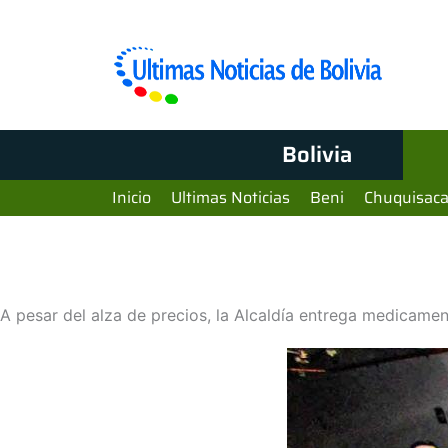
Bolivia
Inicio
Ultimas Noticias
Beni
Chuquisac
A pesar del alza de precios, la Alcaldía entrega medicamen