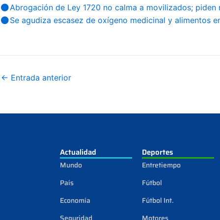
Abrogación de Ley 1720 no calma a movilizados; piden 
Se agudiza escasez de oxígeno medicinal y alimentos en
←
Entrada anterior
Actualidad
Deportes
Mundo
Entretiempo
País
Fútbol
Economía
Fútbol Int.
Seguridad
Motores