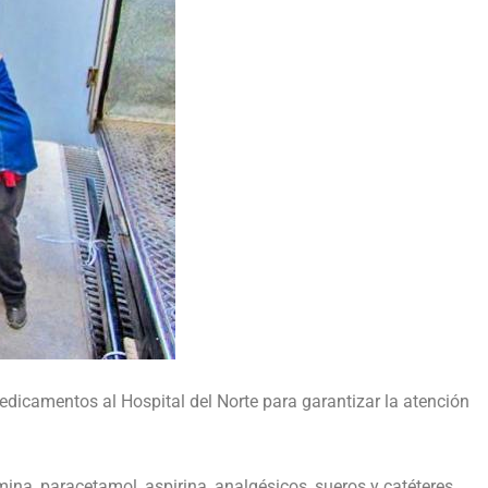
medicamentos al Hospital del Norte para garantizar la atención
a, paracetamol, aspirina, analgésicos, sueros y catéteres,