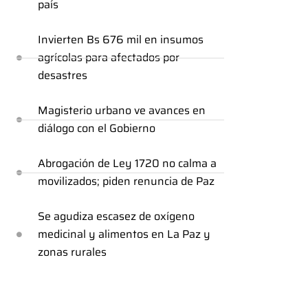
país
Invierten Bs 676 mil en insumos
agrícolas para afectados por
desastres
Magisterio urbano ve avances en
diálogo con el Gobierno
Abrogación de Ley 1720 no calma a
movilizados; piden renuncia de Paz
Se agudiza escasez de oxígeno
medicinal y alimentos en La Paz y
zonas rurales