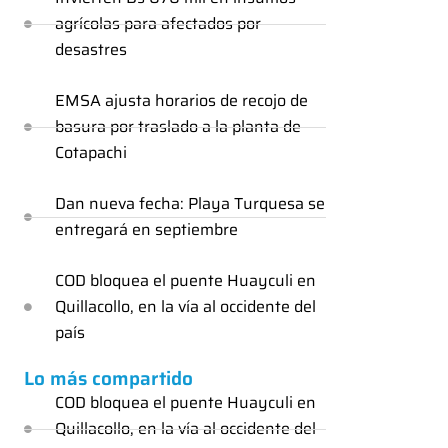
agrícolas para afectados por
desastres
EMSA ajusta horarios de recojo de
basura por traslado a la planta de
Cotapachi
Dan nueva fecha: Playa Turquesa se
entregará en septiembre
COD bloquea el puente Huayculi en
Quillacollo, en la vía al occidente del
país
Lo más compartido
COD bloquea el puente Huayculi en
Quillacollo, en la vía al occidente del