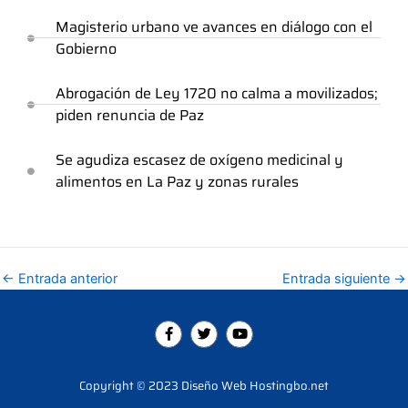
Magisterio urbano ve avances en diálogo con el
Gobierno
Abrogación de Ley 1720 no calma a movilizados;
piden renuncia de Paz
Se agudiza escasez de oxígeno medicinal y
alimentos en La Paz y zonas rurales
←
Entrada anterior
Entrada siguiente
→
F
T
Y
a
w
o
c
i
u
e
t
t
b
t
u
Copyright © 2023 Diseño Web Hostingbo.net
o
e
b