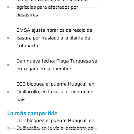
agrícolas para afectados por
desastres
EMSA ajusta horarios de recojo de
basura por traslado a la planta de
Cotapachi
Dan nueva fecha: Playa Turquesa se
entregará en septiembre
COD bloquea el puente Huayculi en
Quillacollo, en la vía al occidente del
país
Lo más compartido
COD bloquea el puente Huayculi en
Quillacollo, en la vía al occidente del