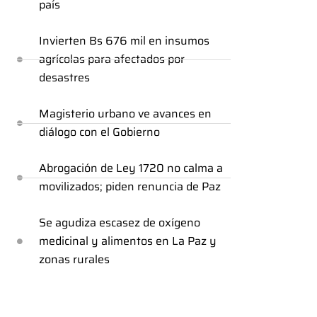
país
Invierten Bs 676 mil en insumos
agrícolas para afectados por
desastres
Magisterio urbano ve avances en
diálogo con el Gobierno
Abrogación de Ley 1720 no calma a
movilizados; piden renuncia de Paz
Se agudiza escasez de oxígeno
medicinal y alimentos en La Paz y
zonas rurales