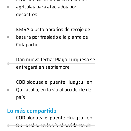
agrícolas para afectados por
desastres
EMSA ajusta horarios de recojo de
basura por traslado a la planta de
Cotapachi
Dan nueva fecha: Playa Turquesa se
entregará en septiembre
COD bloquea el puente Huayculi en
Quillacollo, en la vía al occidente del
país
Lo más compartido
COD bloquea el puente Huayculi en
Quillacollo, en la vía al occidente del