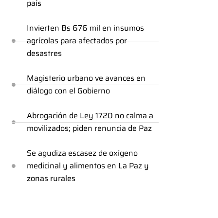
país
Invierten Bs 676 mil en insumos
agrícolas para afectados por
desastres
Magisterio urbano ve avances en
diálogo con el Gobierno
Abrogación de Ley 1720 no calma a
movilizados; piden renuncia de Paz
Se agudiza escasez de oxígeno
medicinal y alimentos en La Paz y
zonas rurales