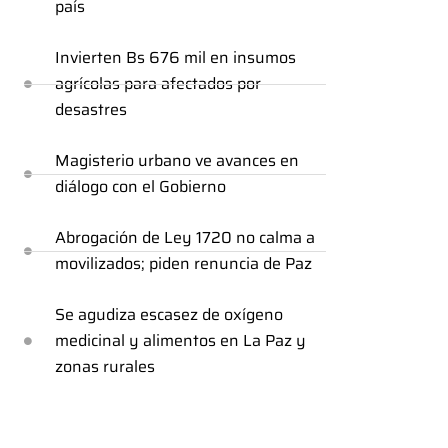
país
Invierten Bs 676 mil en insumos
agrícolas para afectados por
desastres
Magisterio urbano ve avances en
diálogo con el Gobierno
Abrogación de Ley 1720 no calma a
movilizados; piden renuncia de Paz
Se agudiza escasez de oxígeno
medicinal y alimentos en La Paz y
zonas rurales