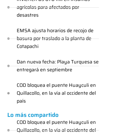
agrícolas para afectados por
desastres
EMSA ajusta horarios de recojo de
basura por traslado a la planta de
Cotapachi
Dan nueva fecha: Playa Turquesa se
entregará en septiembre
COD bloquea el puente Huayculi en
Quillacollo, en la vía al occidente del
país
Lo más compartido
COD bloquea el puente Huayculi en
Quillacollo, en la vía al occidente del