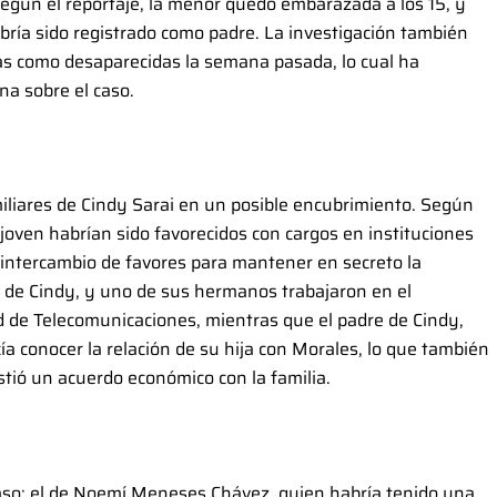
Según el reportaje, la menor quedó embarazada a los 15, y
bría sido registrado como padre. La investigación también
das como desaparecidas la semana pasada, lo cual ha
na sobre el caso.
miliares de Cindy Sarai en un posible encubrimiento. Según
 joven habrían sido favorecidos con cargos en instituciones
 intercambio de favores para mantener en secreto la
 de Cindy, y uno de sus hermanos trabajaron en el
d de Telecomunicaciones, mientras que el padre de Cindy,
ía conocer la relación de su hija con Morales, lo que también
stió un acuerdo económico con la familia.
so: el de Noemí Meneses Chávez, quien habría tenido una